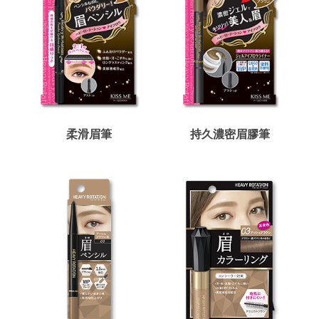
柔滑眉筆
持久濃密眉膠筆